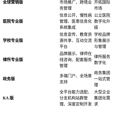
全球营销版
市场推广、跨境业
开拓国际
务管理
市场
信息公开、慢性病
公立医院
医院专业版
管理、医患信息化
数字化升
系统集成
级
信息宣传、教育资
学校品牌
学校专业版
源共享、互动交流
形象展示
平台
与管理
品牌展示、律师在
律所服务
律所专业版
线咨询、配套服务
数字化
管理
政务集团
多端门户、全场景
政务版
一站式管
支持
理
全平台能力选配、
大型企业
KA 版
分支机构站群管
集团化需
理、深度定制开发
求