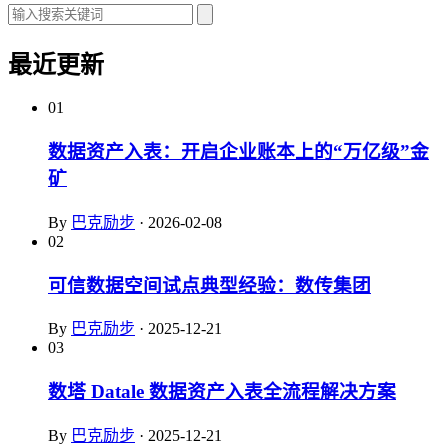
最近更新
01
数据资产入表：开启企业账本上的“万亿级”金
矿
By
巴克励步
·
2026-02-08
02
可信数据空间试点典型经验：数传集团
By
巴克励步
·
2025-12-21
03
数塔 Datale 数据资产入表全流程解决方案
By
巴克励步
·
2025-12-21